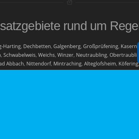
 Einsatzgebiete rund um Reg
g-Harting
,
Dechbetten
,
Galgenberg
,
Großprüfening
,
Kaserne
n
,
Schwabelweis
,
Weichs
,
Winzer
,
Neutraubling
,
Obertraubli
ad Abbach
,
Nittendorf
,
Mintraching
,
Alteglofsheim
,
Köfering
Abensberg
und
Kelheim
.
Weitere Einsatzgebiete
Städten
Berlin
,
Dortmund
,
Hamburg
,
Köln
,
München
,
Regens