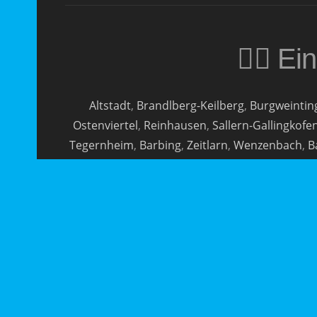
🏳️‍🌈
Altstadt
,
Brandlberg-Keilberg
,
Burgweintin
Ostenviertel
,
Reinhausen
,
Sallern-Gallingkofe
Tegernheim
,
Barbing
,
Zeitlarn
,
Wenzenbach
,
B
Der Service Elektronotdienst Seibel ist in den 